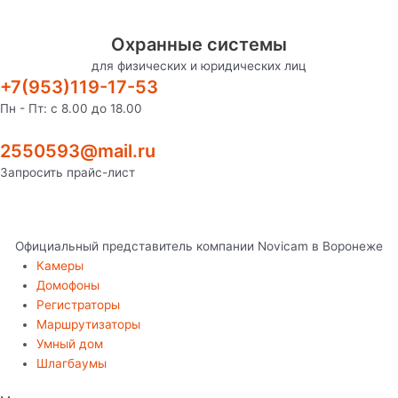
Перейти
Видеокамера
к
4
Охранные системы
содержимому
в
для физических и юридических лиц
1
+7(953)119-17-53
Novicam
HIT
Пн - Пт: с 8.00 до 18.00
22
(ver.1397)
2550593@mail.ru
quantity
Запросить прайс-лист
Официальный представитель компании Novicam в Воронеже
Камеры
Домофоны
Регистраторы
Маршрутизаторы
Умный дом
Шлагбаумы