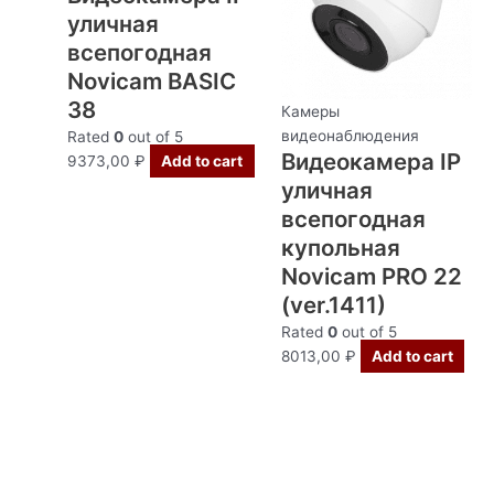
уличная
всепогодная
Novicam BASIC
38
Камеры
видеонаблюдения
Rated
0
out of 5
Видеокамера IP
9373,00
₽
Add to cart
уличная
всепогодная
купольная
Novicam PRO 22
(ver.1411)
Rated
0
out of 5
8013,00
₽
Add to cart