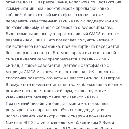
объекте до Full HD разрешения, используя существующие
коммуникации, без необходимости прокладки новых
кабелей. А встроенный микрофон позволит также
передавать качественный звук на DVR с поддержкой AoC
по коаксильному кабелю совместно с видеосигналом.
Видеокамеры используют прогрессивный CMOS сенсор c
разрешением Full HD, что позволяет получить четкое и
качественное изображение, причем картинка передается
без задержек и потерь. В темное время суток выходной
сигнал видеокамеры преобразуется в реальный Ч/Б
сигнал, а также сдвигается цветовой светофильтр с
матрицы CMOS и включается встроенная ИК подсветка,
способная осветить объекты на расстоянии до 30 метров.
В результате повышается качество изображения, в ночном
режиме пропадает цветовой шум, и как следствие
уменьшается размер файла при записи на DVR.
Практичный дизайн удобен для монтажа, позволяет
регулировать направление обзора и подходит для
использования как внутри, так и снаружи помещения.
Novicam HIT 22 с мегапиксельным объективом 2.8мм и
классом пыле-влагозащиты IP67 идеально подойдет в