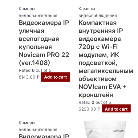
Камеры
Камеры
видеонаблюдения
видеонаблюдения
Видеокамера IP
Компактная
уличная
внутренняя IP
всепогодная
видеокамера
купольная
720p с Wi-Fi
Novicam PRO 22
модулем, ИК
(ver.1408)
подсветкой,
мегапиксельным
Rated
0
out of 5
8143,00
₽
Add to cart
объективом
NOVIcam EVA +
кронштейн
Rated
0
out of 5
6290,00
₽
Add to cart
Камеры
видеонаблюдения
Видеокамера IP