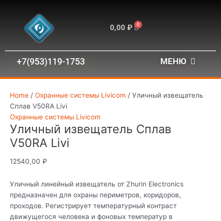
Перейти
Уличный
к
извещатель
0
содержимому
Сплав
Корзина
0,00
₽
V50RA
Livi
quantity
+7(953)119-1753
МЕНЮ
Home
/
Охранные системы Livicom
/ Уличный извещатель
Сплав V50RA Livi
Охранные системы Livicom
Уличный извещатель Сплав
V50RA Livi
12540,00
₽
Уличный линейный извещатель от Zhurin Electronics
предназначен для охраны периметров, коридоров,
проходов. Регистрирует температурный контраст
движущегося человека и фоновых температур в