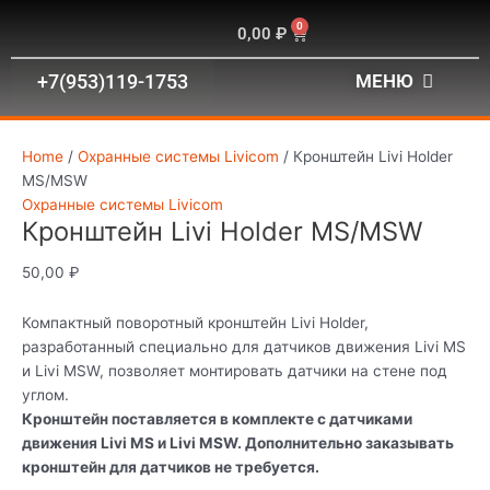
Перейти
Кронштейн
0
Корзина
0,00
₽
к
Livi
содержимому
Holder
+7(953)119-1753
МЕНЮ
MS/MSW
quantity
Home
/
Охранные системы Livicom
/ Кронштейн Livi Holder
MS/MSW
Охранные системы Livicom
Кронштейн Livi Holder MS/MSW
50,00
₽
Компактный поворотный кронштейн Livi Holder,
разработанный специально для датчиков движения Livi MS
и Livi MSW, позволяет монтировать датчики на стене под
углом.
Кронштейн поставляется в комплекте с датчиками
движения Livi MS и Livi MSW. Дополнительно заказывать
кронштейн для датчиков не требуется.