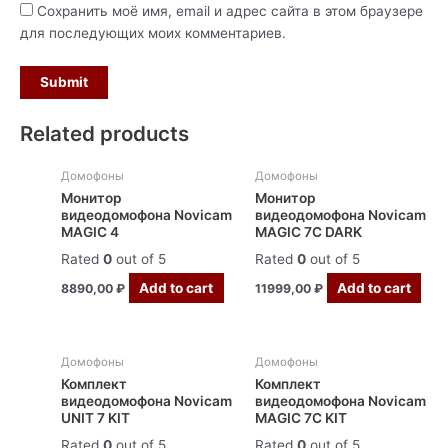
Сохранить моё имя, email и адрес сайта в этом браузере
для последующих моих комментариев.
Related products
Домофоны
Домофоны
Монитор
Монитор
видеодомофона Novicam
видеодомофона Novicam
MAGIC 4
MAGIC 7C DARK
Rated
0
out of 5
Rated
0
out of 5
Add to cart
Add to cart
8890,00
₽
11999,00
₽
Домофоны
Домофоны
Комплект
Комплект
видеодомофона Novicam
видеодомофона Novicam
UNIT 7 KIT
MAGIC 7С KIT
Rated
0
out of 5
Rated
0
out of 5