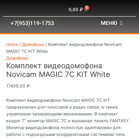
Перейти
Комплект
0
Корзина
0,00
₽
к
видеодомофона
содержимому
Novicam
+7(953)119-1753
МЕНЮ
MAGIC
7С
KIT
White
Home
/
Домофоны
/ Комплект видеодомофона Novicam
quantity
MAGIC 7С KIT White
Домофоны
Комплект видеодомофона
Novicam MAGIC 7С KIT White
17499,00
₽
Комплект видеодомофона Novicam MAGIC 7С KIT
предназначен для голосовой и видео связи, а также
управления запирающими механизмами. В комплект
входит 7″ монитор MAGIC 7C и вызывная панель FANTASY.
Монитор видеодомофона полностью адаптирован для
работы с подъездными координатными системами типа